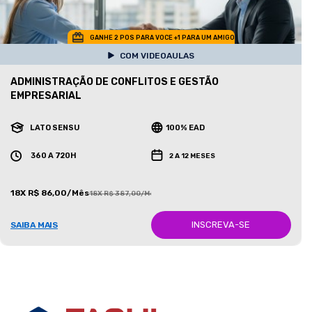
GANHE 2 POS PARA VOCE +1 PARA UM AMIGO
COM VIDEOAULAS
ADMINISTRAÇÃO DE CONFLITOS E GESTÃO
EMPRESARIAL
LATO SENSU
100% EAD
360 A 720H
2 A 12 MESES
18X R$ 86,00/Mês
18X R$ 387,00/Mês
INSCREVA-SE
SAIBA MAIS