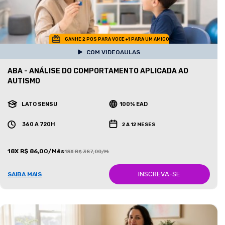
GANHE 2 POS PARA VOCE +1 PARA UM AMIGO
COM VIDEOAULAS
ABA - ANÁLISE DO COMPORTAMENTO APLICADA AO
AUTISMO
LATO SENSU
100% EAD
360 A 720H
2 A 12 MESES
18X R$ 86,00/Mês
18X R$ 387,00/Mês
INSCREVA-SE
SAIBA MAIS