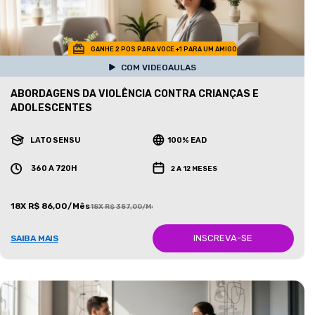
GANHE 2 POS PARA VOCE +1 PARA UM AMIGO
COM VIDEOAULAS
ABORDAGENS DA VIOLÊNCIA CONTRA CRIANÇAS E
ADOLESCENTES
LATO SENSU
100% EAD
360 A 720H
2 A 12 MESES
18X R$ 86,00/Mês
18X R$ 387,00/Mês
INSCREVA-SE
SAIBA MAIS