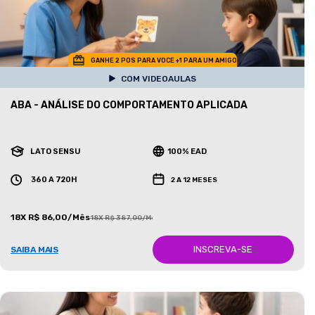
GANHE 2 POS PARA VOCE +1 PARA UM AMIGO
COM VIDEOAULAS
ABA - ANÁLISE DO COMPORTAMENTO APLICADA
LATO SENSU
100% EAD
360 A 720H
2 A 12 MESES
18X R$ 86,00/Mês
18X R$ 387,00/Mês
INSCREVA-SE
SAIBA MAIS