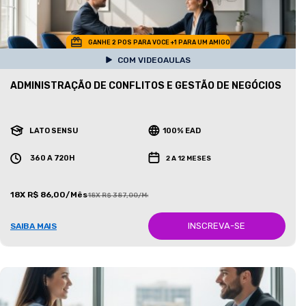
GANHE 2 POS PARA VOCE +1 PARA UM AMIGO
COM VIDEOAULAS
ADMINISTRAÇÃO DE CONFLITOS E GESTÃO DE NEGÓCIOS
LATO SENSU
100% EAD
360 A 720H
2 A 12 MESES
18X R$ 86,00/Mês
18X R$ 387,00/Mês
INSCREVA-SE
SAIBA MAIS