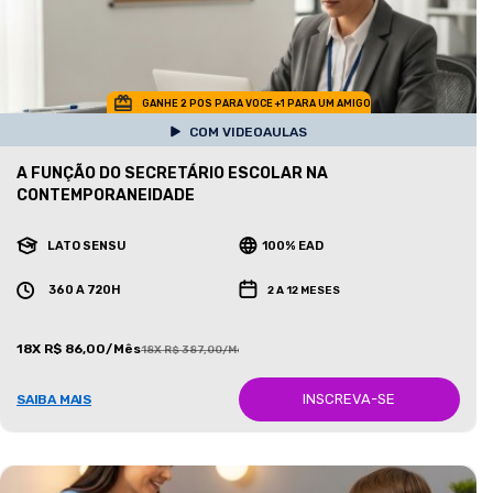
GANHE 2 POS PARA VOCE +1 PARA UM AMIGO
COM VIDEOAULAS
A FUNÇÃO DO SECRETÁRIO ESCOLAR NA
CONTEMPORANEIDADE
LATO SENSU
100% EAD
360 A 720H
2 A 12 MESES
18X R$ 86,00/Mês
18X R$ 387,00/Mês
INSCREVA-SE
SAIBA MAIS