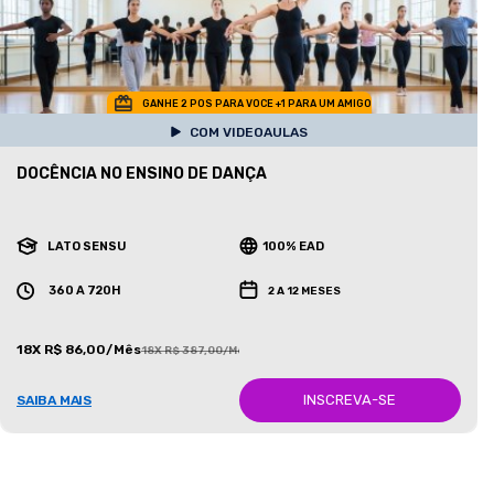
GANHE 2 POS PARA VOCE +1 PARA UM AMIGO
COM VIDEOAULAS
DOCÊNCIA NO ENSINO DE DANÇA
LATO SENSU
100% EAD
360 A 720H
2 A 12 MESES
18X R$ 86,00/Mês
18X R$ 387,00/Mês
INSCREVA-SE
SAIBA MAIS