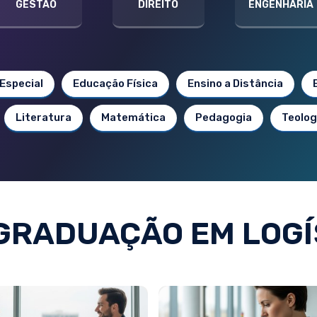
GESTÃO
DIREITO
ENGENHARIA
Especial
Educação Física
Ensino a Distância
Literatura
Matemática
Pedagogia
Teolog
GRADUAÇÃO EM LOGÍ