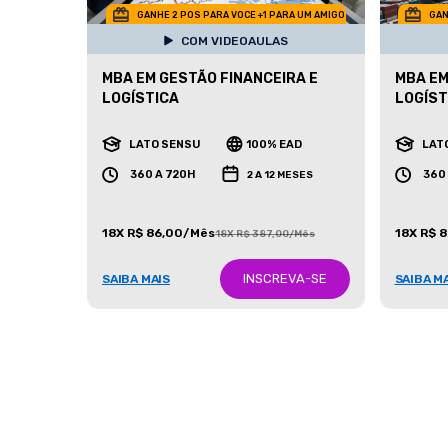
GANHE 2 POS PARA VOCE +1 PARA UM AMIGO
GAN
COM VIDEOAULAS
MBA EM GESTÃO FINANCEIRA E
MBA EM
LOGÍSTICA
LOGÍST
LATO SENSU
100% EAD
LAT
360 A 720H
360
2 A 12 MESES
18X R$ 86,00/Mês
18X R$ 
18X R$ 387,00/Mês
INSCREVA-SE
SAIBA MAIS
SAIBA M