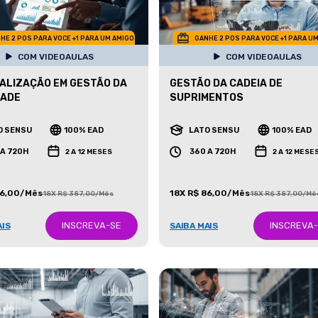
HE 2 POS PARA VOCE +1 PARA UM AMIGO
GANHE 2 POS PARA VOCE +1 PARA U
COM VIDEOAULAS
COM VIDEOAULAS
ALIZAÇÃO EM GESTÃO DA
GESTÃO DA CADEIA DE
DADE
SUPRIMENTOS
O SENSU
100% EAD
LATO SENSU
100% EAD
 A 720H
360 A 720H
2 A 12 MESES
2 A 12 MESE
86,00/Mês
18X R$ 86,00/Mês
18X R$ 387,00/Mês
18X R$ 387,00/Mê
INSCREVA-SE
INSCREVA
AIS
SAIBA MAIS