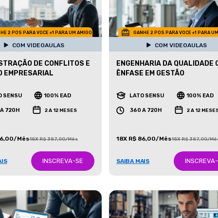
HE 2 POS PARA VOCE +1 PARA UM AMIGO
GANHE 2 POS PARA VOCE +1 PARA U
COM VIDEOAULAS
COM VIDEOAULAS
STRAÇÃO DE CONFLITOS E
ENGENHARIA DA QUALIDADE 
O EMPRESARIAL
ÊNFASE EM GESTÃO
O SENSU
100% EAD
LATO SENSU
100% EAD
 A 720H
360 A 720H
2 A 12 MESES
2 A 12 MESE
86,00/Mês
18X R$ 86,00/Mês
18X R$ 387,00/Mês
18X R$ 387,00/Mê
INSCREVA-SE
INSCREVA
AIS
SAIBA MAIS