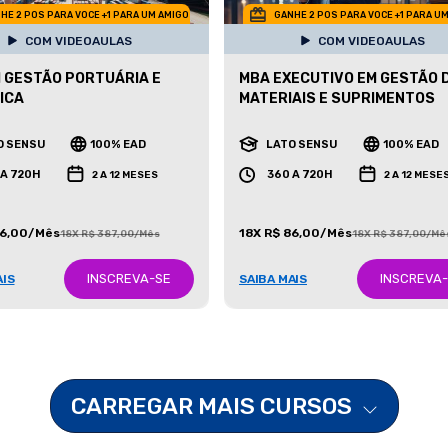
HE 2 POS PARA VOCE +1 PARA UM AMIGO
GANHE 2 POS PARA VOCE +1 PARA U
COM VIDEOAULAS
COM VIDEOAULAS
 GESTÃO PORTUÁRIA E
MBA EXECUTIVO EM GESTÃO 
ICA
MATERIAIS E SUPRIMENTOS
O SENSU
100% EAD
LATO SENSU
100% EAD
 A 720H
360 A 720H
2 A 12 MESES
2 A 12 MESE
86,00/Mês
18X R$ 86,00/Mês
18X R$ 387,00/Mês
18X R$ 387,00/Mê
INSCREVA-SE
INSCREVA
AIS
SAIBA MAIS
CARREGAR MAIS CURSOS