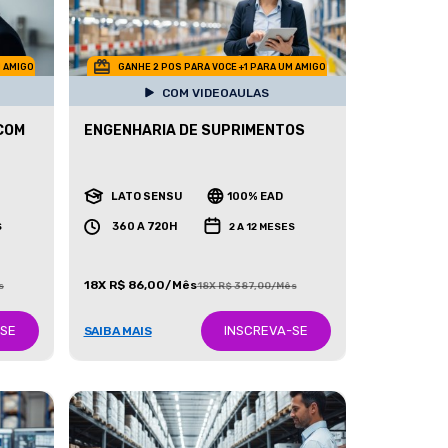
M AMIGO
GANHE 2 POS PARA VOCE +1 PARA UM AMIGO
COM VIDEOAULAS
COM
ENGENHARIA DE SUPRIMENTOS
LATO SENSU
100% EAD
360 A 720H
S
2 A 12 MESES
18X R$ 86,00/Mês
s
18X R$ 387,00/Mês
-SE
INSCREVA-SE
SAIBA MAIS