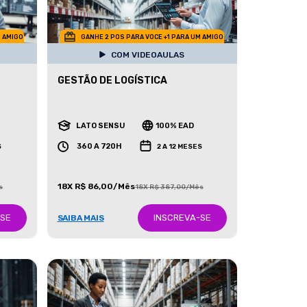
M AMIGO
GANHE 2 POS PARA VOCE +1 PARA UM AMIGO
COM VIDEOAULAS
GESTÃO DE LOGÍSTICA
LATO SENSU
100% EAD
360 A 720H
S
2 A 12 MESES
18X R$ 86,00/Mês
s
18X R$ 387,00/Mês
-SE
INSCREVA-SE
SAIBA MAIS