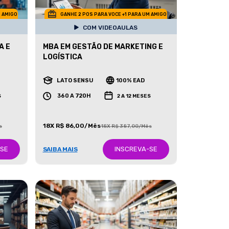
M AMIGO
GANHE 2 POS PARA VOCE +1 PARA UM AMIGO
COM VIDEOAULAS
A E
MBA EM GESTÃO DE MARKETING E
LOGÍSTICA
LATO SENSU
100% EAD
360 A 720H
S
2 A 12 MESES
18X R$ 86,00/Mês
s
18X R$ 387,00/Mês
-SE
INSCREVA-SE
SAIBA MAIS