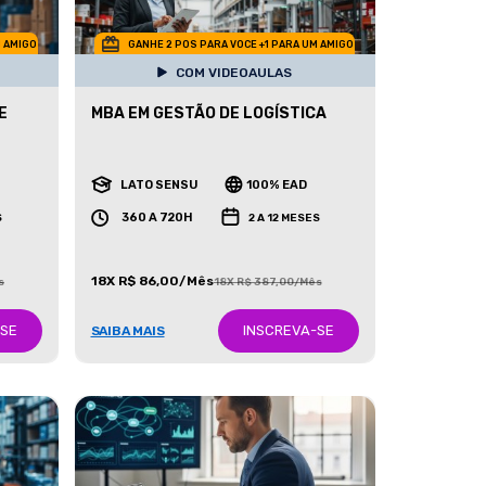
M AMIGO
GANHE 2 POS PARA VOCE +1 PARA UM AMIGO
COM VIDEOAULAS
E
MBA EM GESTÃO DE LOGÍSTICA
LATO SENSU
100% EAD
360 A 720H
S
2 A 12 MESES
18X R$ 86,00/Mês
s
18X R$ 387,00/Mês
-SE
INSCREVA-SE
SAIBA MAIS