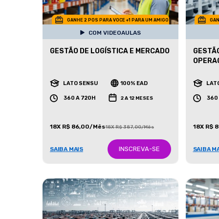
GANHE 2 POS PARA VOCE +1 PARA UM AMIGO
GAN
COM VIDEOAULAS
GESTÃO DE LOGÍSTICA E MERCADO
GESTÃO
OPERA
LATO SENSU
100% EAD
LAT
360 A 720H
360
2 A 12 MESES
18X R$ 86,00/Mês
18X R$ 
18X R$ 387,00/Mês
INSCREVA-SE
SAIBA MAIS
SAIBA M