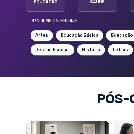
EDUCAÇÃO
SAÚDE
PRINCIPAIS CATEGORIAS
Artes
Educação Básica
Educação 
Gestão Escolar
História
Letras
PÓS-