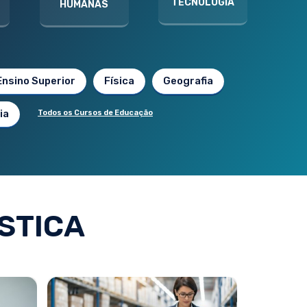
TECNOLOGIA
HUMANAS
Ensino Superior
Física
Geografia
ia
Todos os Cursos de Educação
STICA