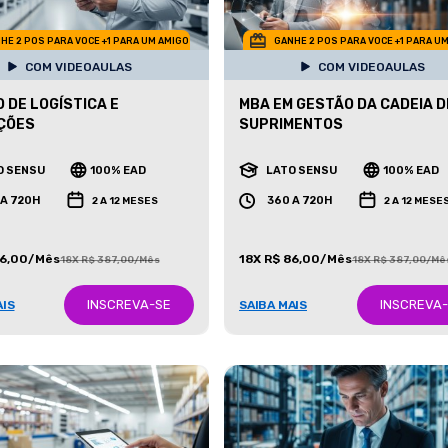
HE 2 POS PARA VOCE +1 PARA UM AMIGO
GANHE 2 POS PARA VOCE +1 PARA U
COM VIDEOAULAS
COM VIDEOAULAS
 DE LOGÍSTICA E
MBA EM GESTÃO DA CADEIA D
ÇÕES
SUPRIMENTOS
O SENSU
100% EAD
LATO SENSU
100% EAD
 A 720H
360 A 720H
2 A 12 MESES
2 A 12 MESE
86,00/Mês
18X R$ 86,00/Mês
18X R$ 387,00/Mês
18X R$ 387,00/Mê
INSCREVA-SE
INSCREVA
AIS
SAIBA MAIS