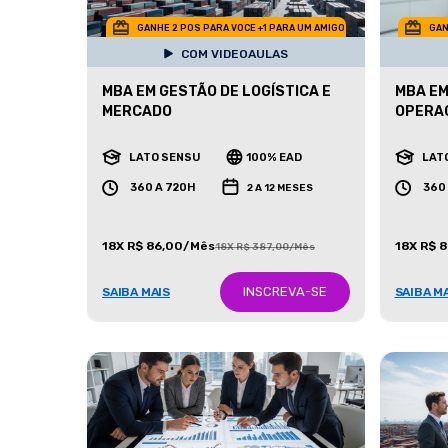
GANHE 2 POS PARA VOCE +1 PARA UM AMIGO
GAN
COM VIDEOAULAS
MBA EM GESTÃO DE LOGÍSTICA E
MBA EM
MERCADO
OPERA
LATO SENSU
100% EAD
LAT
360 A 720H
360
2 A 12 MESES
18X R$ 86,00/Mês
18X R$ 
18X R$ 387,00/Mês
INSCREVA-SE
SAIBA MAIS
SAIBA M