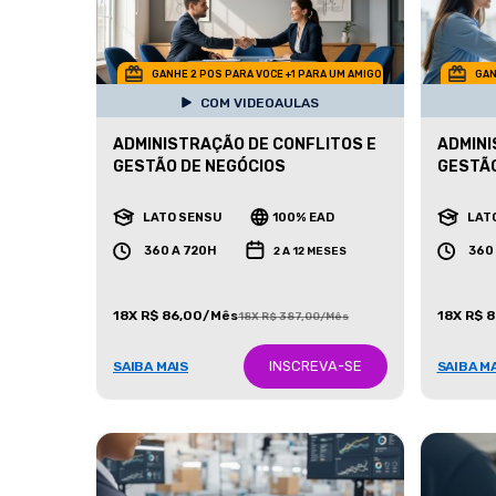
GANHE 2 POS PARA VOCE +1 PARA UM AMIGO
GAN
COM VIDEOAULAS
ADMINISTRAÇÃO DE CONFLITOS E
ADMINI
GESTÃO DE NEGÓCIOS
GESTÃ
LATO SENSU
100% EAD
LAT
360 A 720H
360
2 A 12 MESES
18X R$ 86,00/Mês
18X R$ 
18X R$ 387,00/Mês
INSCREVA-SE
SAIBA MAIS
SAIBA M