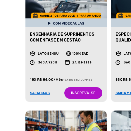
GANHE 2 POS PARA VOCE +1 PARA UM AMIGO
GAN
COM VIDEOAULAS
ENGENHARIA DE SUPRIMENTOS
ESPECI
COM ÊNFASE EM GESTÃO
QUALI
LATO SENSU
100% EAD
LAT
360 A 720H
360
2 A 12 MESES
18X R$ 86,00/Mês
18X R$ 
18X R$ 387,00/Mês
INSCREVA-SE
SAIBA MAIS
SAIBA M