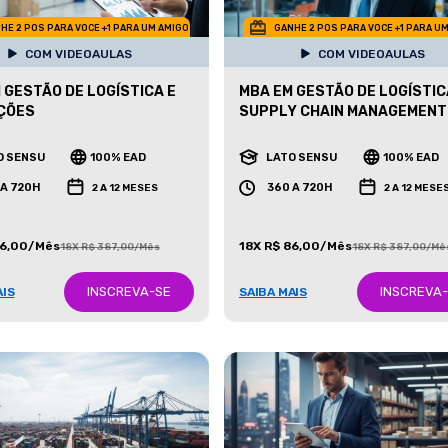
HE 2 POS PARA VOCE +1 PARA UM AMIGO
GANHE 2 POS PARA VOCE +1 PARA U
COM VIDEOAULAS
COM VIDEOAULAS
 GESTÃO DE LOGÍSTICA E
MBA EM GESTÃO DE LOGÍSTIC
ÇÕES
SUPPLY CHAIN MANAGEMENT
O SENSU
100% EAD
LATO SENSU
100% EAD
 A 720H
360 A 720H
2 A 12 MESES
2 A 12 MESE
86,00/Mês
18X R$ 86,00/Mês
18X R$ 387,00/Mês
18X R$ 387,00/Mê
INSCREVA-SE
INSCREVA
AIS
SAIBA MAIS