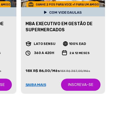
M AMIGO
GANHE 2 POS PARA VOCE +1 PARA UM AMIGO
COM VIDEOAULAS
DE
MBA EXECUTIVO EM GESTÃO DE
SUPERMERCADOS
LATO SENSU
100% EAD
360 A 420H
S
2 A 12 MESES
18X R$ 86,00/Mês
s
18X R$ 387,00/Mês
-SE
INSCREVA-SE
SAIBA MAIS