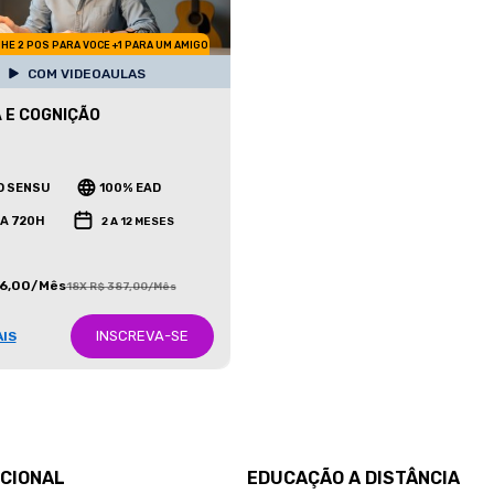
HE 2 POS PARA VOCE +1 PARA UM AMIGO
COM VIDEOAULAS
 E COGNIÇÃO
O SENSU
100% EAD
 A 720H
2 A 12 MESES
86,00/Mês
18X R$ 387,00/Mês
INSCREVA-SE
AIS
UCIONAL
EDUCAÇÃO A DISTÂNCIA