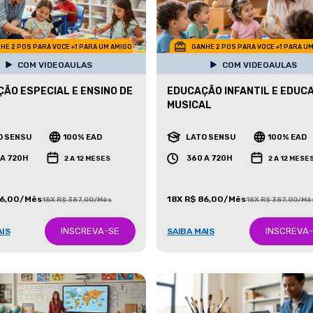
HE 2 POS PARA VOCE +1 PARA UM AMIGO
GANHE 2 POS PARA VOCE +1 PARA U
COM VIDEOAULAS
COM VIDEOAULAS
ÃO ESPECIAL E ENSINO DE
EDUCAÇÃO INFANTIL E EDUC
MUSICAL
O SENSU
100% EAD
LATO SENSU
100% EAD
 A 720H
360 A 720H
2 A 12 MESES
2 A 12 MESE
86,00/Mês
18X R$ 86,00/Mês
18X R$ 387,00/Mês
18X R$ 387,00/Mê
INSCREVA-SE
INSCREVA
AIS
SAIBA MAIS