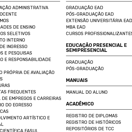
AÇÃO ADMINISTRATIVA
GRADUAÇÃO EAD
DOCENTE
PÓS-GRADUAÇÃO EAD
OMOS
EXTENSÃO UNIVERSITÁRIA EA
ADES DE ENSINO
MBA EAD
OS SELETIVOS
CURSOS PROFISSIONALIZANTE
TO INTERNO
EDUCAÇÃO PRESENCIAL E
DE INGRESSO
SEMIPRESENCIAL
S E PESQUISAS
O E RESPONSABILIDADE
GRADUAÇÃO
PÓS-GRADUAÇÃO
O PRÓPRIA DE AVALIAÇÃO
S
MANUAIS
URAS
AS FREQUENTES
MANUAL DO ALUNO
 DE EMPREGOS E CARREIRAS
ACADÊMICO
O DO EGRESSO
ECAS
REGISTRO DE DIPLOMAS
LVIMENTO ARTÍSTICO E
REGISTRO DE HISTÓRICOS
AL
REPOSITÓRIOS DE TCC
CIENTÍFICA FASUL