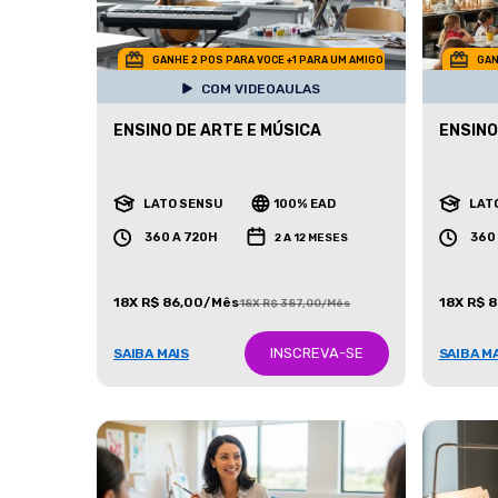
GANHE 2 POS PARA VOCE +1 PARA UM AMIGO
GAN
COM VIDEOAULAS
ENSINO DE ARTE E MÚSICA
ENSINO
LATO SENSU
100% EAD
LAT
360 A 720H
360
2 A 12 MESES
18X R$ 86,00/Mês
18X R$ 
18X R$ 387,00/Mês
INSCREVA-SE
SAIBA MAIS
SAIBA M