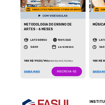
GANHE 2 POS PARA VOCE +1 PARA UM AMIGO
GAN
COM VIDEOAULAS
METODOLOGIA DO ENSINO DE
MÚSICA
ARTES - 6 MESES
LATO SENSU
100% EAD
LAT
540H
360
6 A 12 MESES
18X R$ 99,50/Mês
18X R$ 
18X R$ 447,75/Mês
INSCREVA-SE
SAIBA MAIS
SAIBA M
INSTIT