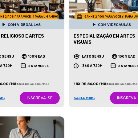
HE 2 POS PARA VOCE +1 PARA UM AMIGO
GANHE 2 POS PARA VOCE +1 PARA U
COM VIDEOAULAS
COM VIDEOAULAS
 RELIGIOSO E ARTES
ESPECIALIZAÇÃO EM ARTES
VISUAIS
O SENSU
100% EAD
LATO SENSU
100% EAD
 A 720H
360 A 720H
2 A 12 MESES
2 A 12 MESE
86,00/Mês
18X R$ 86,00/Mês
18X R$ 387,00/Mês
18X R$ 387,00/Mê
INSCREVA-SE
INSCREVA
AIS
SAIBA MAIS