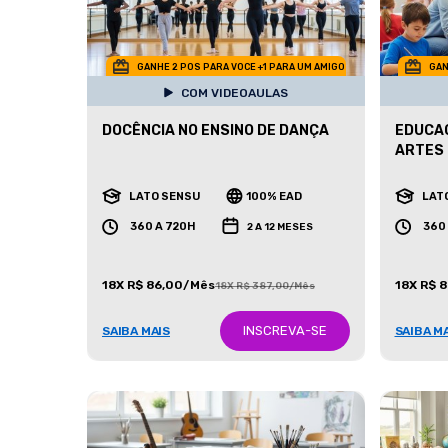
GANHE 2 POS PARA VOCE +1 PARA UM AMIGO
GAN
COM VIDEOAULAS
DOCÊNCIA NO ENSINO DE DANÇA
EDUCAÇ
ARTES
LATO SENSU
100% EAD
LAT
360 A 720H
360
2 A 12 MESES
18X R$ 86,00/Mês
18X R$ 
18X R$ 387,00/Mês
INSCREVA-SE
SAIBA MAIS
SAIBA M