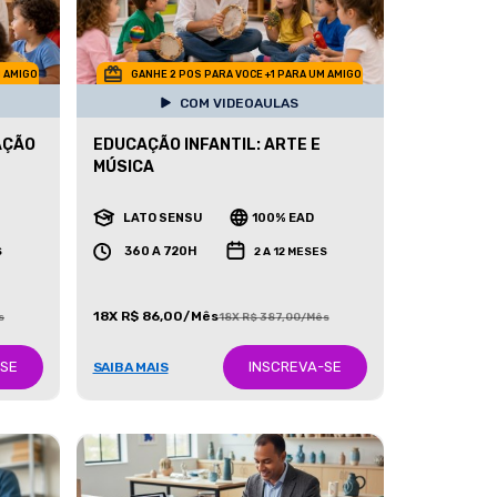
M AMIGO
GANHE 2 POS PARA VOCE +1 PARA UM AMIGO
COM VIDEOAULAS
AÇÃO
EDUCAÇÃO INFANTIL: ARTE E
MÚSICA
LATO SENSU
100% EAD
360 A 720H
S
2 A 12 MESES
18X R$ 86,00/Mês
s
18X R$ 387,00/Mês
-SE
INSCREVA-SE
SAIBA MAIS