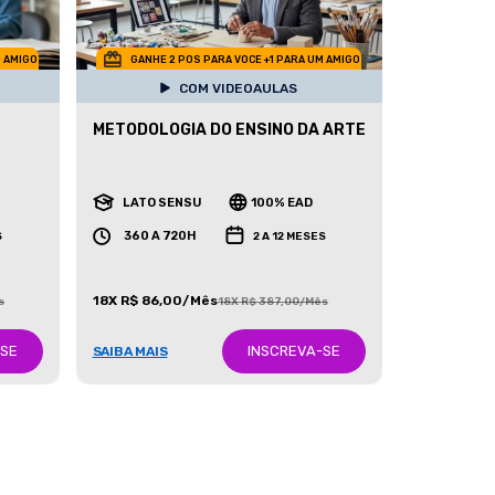
M AMIGO
GANHE 2 POS PARA VOCE +1 PARA UM AMIGO
COM VIDEOAULAS
METODOLOGIA DO ENSINO DA ARTE
LATO SENSU
100% EAD
360 A 720H
S
2 A 12 MESES
18X R$ 86,00/Mês
s
18X R$ 387,00/Mês
-SE
INSCREVA-SE
SAIBA MAIS