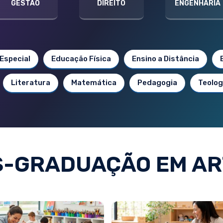
GESTÃO
DIREITO
ENGENHARIA
Especial
Educação Física
Ensino a Distância
Literatura
Matemática
Pedagogia
Teolog
S-GRADUAÇÃO EM AR