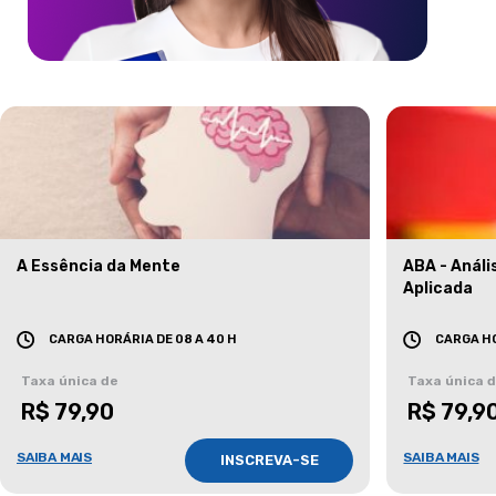
A Essência da Mente
ABA - Anál
Aplicada
CARGA HORÁRIA DE 08 A 40 H
CARGA HO
Taxa única de
Taxa única 
R$ 79,90
R$ 79,9
SAIBA MAIS
SAIBA MAIS
INSCREVA-SE