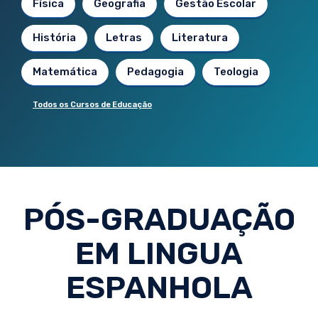
Física
Geografia
Gestão Escolar
História
Letras
Literatura
Matemática
Pedagogia
Teologia
Todos os Cursos de Educação
PÓS-GRADUAÇÃO
EM LINGUA
ESPANHOLA