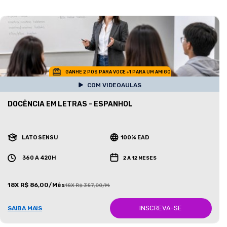
GANHE 2 POS PARA VOCE +1 PARA UM AMIGO
COM VIDEOAULAS
DOCÊNCIA EM LETRAS - ESPANHOL
LATO SENSU
100% EAD
360 A 420H
2 A 12 MESES
18X R$ 86,00/Mês
18X R$ 387,00/Mês
INSCREVA-SE
SAIBA MAIS