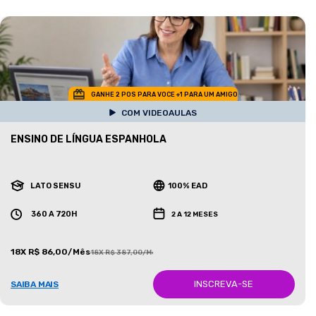
GANHE 2 POS PARA VOCE +1 PARA UM AMIGO
COM VIDEOAULAS
ENSINO DE LÍNGUA ESPANHOLA
LATO SENSU
100% EAD
360 A 720H
2 A 12 MESES
18X R$ 86,00/Mês
18X R$ 387,00/Mês
INSCREVA-SE
SAIBA MAIS