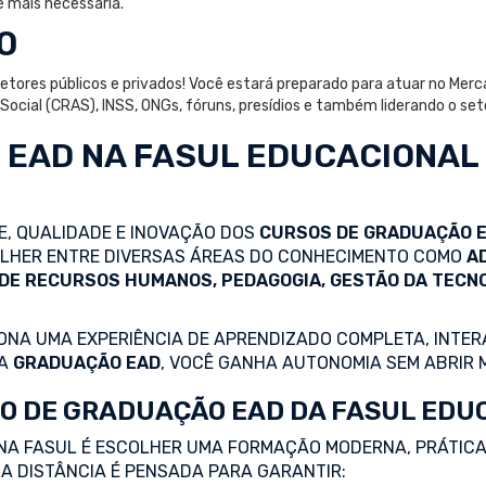
é mais necessária.
O
 setores públicos e privados! Você estará preparado para atuar no Merc
a Social (CRAS), INSS, ONGs, fóruns, presídios e também liderando o 
 EAD
NA FASUL EDUCACIONAL
DE, QUALIDADE E INOVAÇÃO DOS
CURSOS DE GRADUAÇÃO 
COLHER ENTRE DIVERSAS ÁREAS DO CONHECIMENTO COMO
A
 DE RECURSOS HUMANOS, PEDAGOGIA, GESTÃO DA TECN
NA UMA EXPERIÊNCIA DE APRENDIZADO COMPLETA, INTERA
 A
GRADUAÇÃO EAD
, VOCÊ GANHA AUTONOMIA SEM ABRIR 
O DE GRADUAÇÃO EAD DA FASUL EDU
NA FASUL É ESCOLHER UMA FORMAÇÃO MODERNA, PRÁTICA
A DISTÂNCIA É PENSADA PARA GARANTIR: