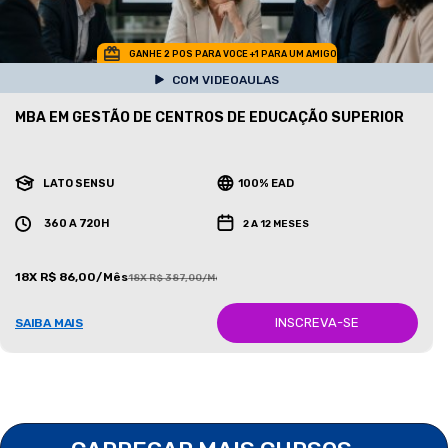
GANHE 2 POS PARA VOCE +1 PARA UM AMIGO
COM VIDEOAULAS
MBA EM GESTÃO DE CENTROS DE EDUCAÇÃO SUPERIOR
LATO SENSU
100% EAD
360 A 720H
2 A 12 MESES
18X R$ 86,00/Mês
18X R$ 387,00/Mês
INSCREVA-SE
SAIBA MAIS