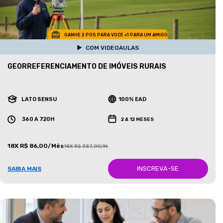
GANHE 2 POS PARA VOCE +1 PARA UM AMIGO
COM VIDEOAULAS
GEORREFERENCIAMENTO DE IMÓVEIS RURAIS
LATO SENSU
100% EAD
360 A 720H
2 A 12 MESES
18X R$ 86,00/Mês
18X R$ 387,00/Mês
INSCREVA-SE
SAIBA MAIS