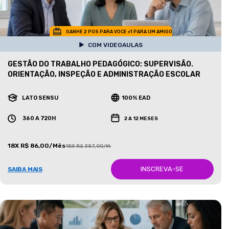
GANHE 2 POS PARA VOCE +1 PARA UM AMIGO
COM VIDEOAULAS
GESTÃO DO TRABALHO PEDAGÓGICO: SUPERVISÃO.
ORIENTAÇÃO, INSPEÇÃO E ADMINISTRAÇÃO ESCOLAR
LATO SENSU
100% EAD
360 A 720H
2 A 12 MESES
18X R$ 86,00/Mês
18X R$ 387,00/Mês
INSCREVA-SE
SAIBA MAIS