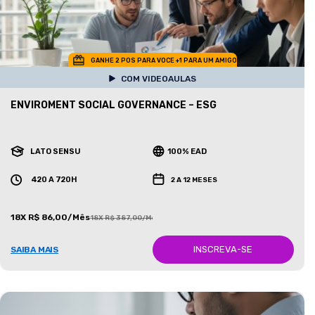
GANHE 2 POS PARA VOCE +1 PARA UM AMIGO
COM VIDEOAULAS
ENVIROMENT SOCIAL GOVERNANCE – ESG
LATO SENSU
100% EAD
420 A 720H
2 A 12 MESES
18X R$ 86,00/Mês
18X R$ 387,00/Mês
INSCREVA-SE
SAIBA MAIS