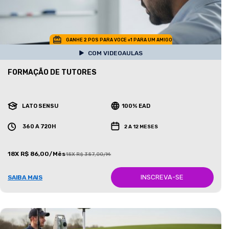
GANHE 2 POS PARA VOCE +1 PARA UM AMIGO
COM VIDEOAULAS
FORMAÇÃO DE TUTORES
LATO SENSU
100% EAD
360 A 720H
2 A 12 MESES
18X R$ 86,00/Mês
18X R$ 387,00/Mês
INSCREVA-SE
SAIBA MAIS