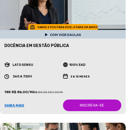
GANHE 2 POS PARA VOCE +1 PARA UM AMIGO
COM VIDEOAULAS
DOCÊNCIA EM GESTÃO PÚBLICA
LATO SENSU
100% EAD
360 A 720H
2 A 12 MESES
18X R$ 86,00/Mês
18X R$ 387,00/Mês
INSCREVA-SE
SAIBA MAIS