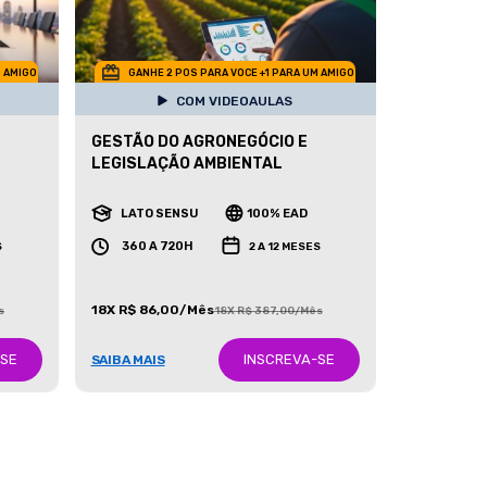
M AMIGO
GANHE 2 POS PARA VOCE +1 PARA UM AMIGO
COM VIDEOAULAS
GESTÃO DO AGRONEGÓCIO E
LEGISLAÇÃO AMBIENTAL
LATO SENSU
100% EAD
360 A 720H
S
2 A 12 MESES
18X R$ 86,00/Mês
s
18X R$ 387,00/Mês
-SE
INSCREVA-SE
SAIBA MAIS