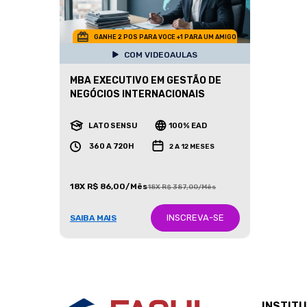
GANHE 2 POS PARA VOCE +1 PARA UM AMIGO
COM VIDEOAULAS
MBA EXECUTIVO EM GESTÃO DE
NEGÓCIOS INTERNACIONAIS
LATO SENSU
100% EAD
360 A 720H
2 A 12 MESES
18X R$ 86,00/Mês
18X R$ 387,00/Mês
INSCREVA-SE
SAIBA MAIS
INSTIT