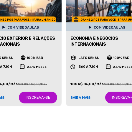
HE 2 POS PARA VOCE +1 PARA UM AMIGO
GANHE 2 POS PARA VOCE +1 PARA U
COM VIDEOAULAS
COM VIDEOAULAS
IO EXTERIOR E RELAÇÕES
ECONOMIA E NEGÓCIOS
ACIONAIS
INTERNACIONAIS
O SENSU
100% EAD
LATO SENSU
100% EAD
 A 720H
360 A 720H
2 A 12 MESES
2 A 12 MESE
86,00/Mês
18X R$ 86,00/Mês
18X R$ 387,00/Mês
18X R$ 387,00/Mê
INSCREVA-SE
INSCREVA
AIS
SAIBA MAIS