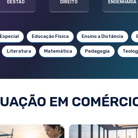
GESTÃO
DIREITO
ENGENHARIA
Especial
Educação Física
Ensino a Distância
Literatura
Matemática
Pedagogia
Teolog
UAÇÃO EM COMÉRCIO