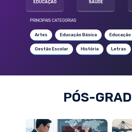
EDUCAÇÃO
SAÚDE
PRINCIPAIS CATEGORIAS
Artes
Educação Básica
Educação 
Gestão Escolar
História
Letras
PÓS-GRAD