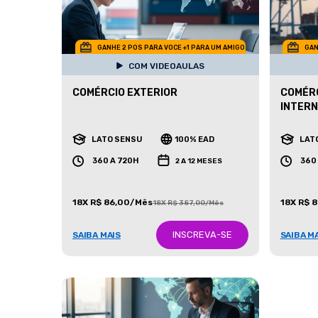
GANHE 2 POS PARA VOCE +1 PARA UM AMIGO
GAN
COM VIDEOAULAS
COMÉRCIO EXTERIOR
COMÉRC
INTERN
LATO SENSU
100% EAD
LAT
360 A 720H
360
2 A 12 MESES
18X R$ 86,00/Mês
18X R$ 
18X R$ 387,00/Mês
INSCREVA-SE
SAIBA MAIS
SAIBA M