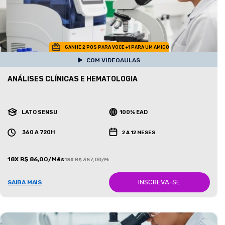
GANHE 2 POS PARA VOCE +1 PARA UM AMIGO
COM VIDEOAULAS
ANÁLISES CLÍNICAS E HEMATOLOGIA
LATO SENSU
100% EAD
360 A 720H
2 A 12 MESES
18X R$ 86,00/Mês
18X R$ 387,00/Mês
INSCREVA-SE
SAIBA MAIS