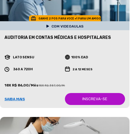
GANHE 2 POS PARA VOCE +1 PARA UM AMIGO
COM VIDEOAULAS
AUDITORIA EM CONTAS MÉDICAS E HOSPITALARES
LATO SENSU
100% EAD
360 A 720H
2 A 12 MESES
18X R$ 86,00/Mês
18X R$ 387,00/Mês
INSCREVA-SE
SAIBA MAIS