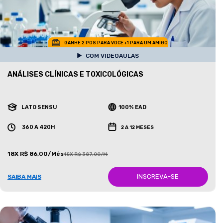
GANHE 2 POS PARA VOCE +1 PARA UM AMIGO
COM VIDEOAULAS
ANÁLISES CLÍNICAS E TOXICOLÓGICAS
LATO SENSU
100% EAD
360 A 420H
2 A 12 MESES
18X R$ 86,00/Mês
18X R$ 387,00/Mês
INSCREVA-SE
SAIBA MAIS