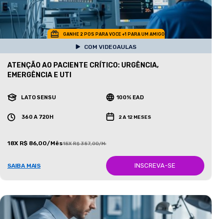
GANHE 2 POS PARA VOCE +1 PARA UM AMIGO
COM VIDEOAULAS
ATENÇÃO AO PACIENTE CRÍTICO: URGÊNCIA,
EMERGÊNCIA E UTI
LATO SENSU
100% EAD
360 A 720H
2 A 12 MESES
18X R$ 86,00/Mês
18X R$ 387,00/Mês
INSCREVA-SE
SAIBA MAIS