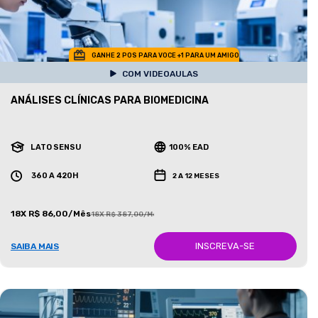
GANHE 2 POS PARA VOCE +1 PARA UM AMIGO
COM VIDEOAULAS
ANÁLISES CLÍNICAS PARA BIOMEDICINA
LATO SENSU
100% EAD
360 A 420H
2 A 12 MESES
18X R$ 86,00/Mês
18X R$ 387,00/Mês
INSCREVA-SE
SAIBA MAIS