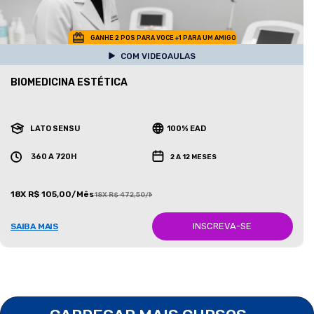
GANHE 2 POS PARA VOCE +1 PARA UM AMIGO
COM VIDEOAULAS
BIOMEDICINA ESTÉTICA
LATO SENSU
100% EAD
360 A 720H
2 A 12 MESES
18X R$ 105,00/Mês
18X R$ 472,50/Mês
INSCREVA-SE
SAIBA MAIS