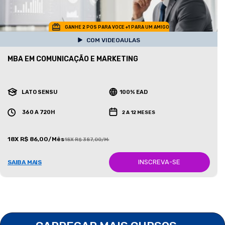
GANHE 2 POS PARA VOCE +1 PARA UM AMIGO
COM VIDEOAULAS
MBA EM COMUNICAÇÃO E MARKETING
LATO SENSU
100% EAD
360 A 720H
2 A 12 MESES
18X R$ 86,00/Mês
18X R$ 387,00/Mês
INSCREVA-SE
SAIBA MAIS