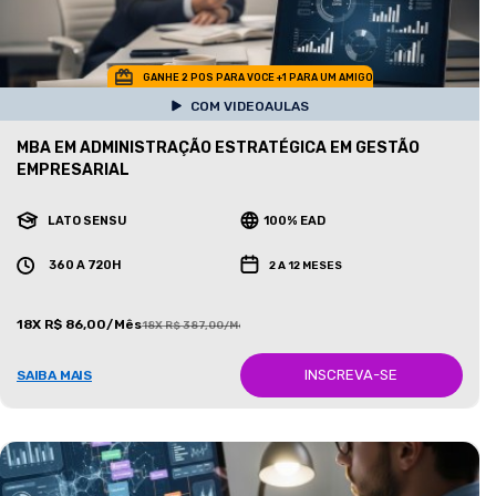
GANHE 2 POS PARA VOCE +1 PARA UM AMIGO
COM VIDEOAULAS
MBA EM ADMINISTRAÇÃO ESTRATÉGICA EM GESTÃO
EMPRESARIAL
LATO SENSU
100% EAD
360 A 720H
2 A 12 MESES
18X R$ 86,00/Mês
18X R$ 387,00/Mês
INSCREVA-SE
SAIBA MAIS