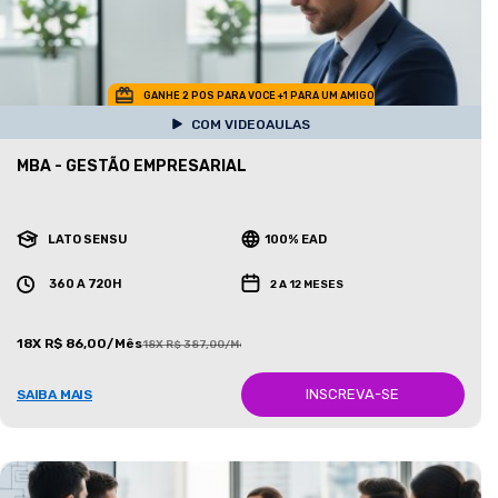
GANHE 2 POS PARA VOCE +1 PARA UM AMIGO
COM VIDEOAULAS
MBA - GESTÃO EMPRESARIAL
LATO SENSU
100% EAD
360 A 720H
2 A 12 MESES
18X R$ 86,00/Mês
18X R$ 387,00/Mês
INSCREVA-SE
SAIBA MAIS