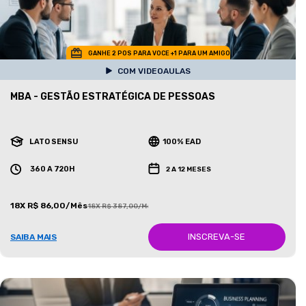
GANHE 2 POS PARA VOCE +1 PARA UM AMIGO
COM VIDEOAULAS
MBA - GESTÃO ESTRATÉGICA DE PESSOAS
LATO SENSU
100% EAD
360 A 720H
2 A 12 MESES
18X R$ 86,00/Mês
18X R$ 387,00/Mês
INSCREVA-SE
SAIBA MAIS