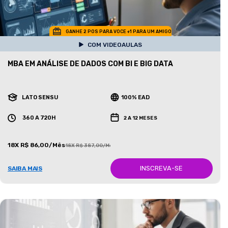
GANHE 2 POS PARA VOCE +1 PARA UM AMIGO
COM VIDEOAULAS
MBA EM ANÁLISE DE DADOS COM BI E BIG DATA
LATO SENSU
100% EAD
360 A 720H
2 A 12 MESES
18X R$ 86,00/Mês
18X R$ 387,00/Mês
INSCREVA-SE
SAIBA MAIS