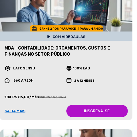
GANHE 2 POS PARA VOCE +1 PARA UM AMIGO
COM VIDEOAULAS
MBA - CONTABILIDADE: ORÇAMENTOS, CUSTOS E
FINANÇAS NO SETOR PÚBLICO
LATO SENSU
100% EAD
360 A 720H
2 A 12 MESES
18X R$ 86,00/Mês
18X R$ 387,00/Mês
INSCREVA-SE
SAIBA MAIS