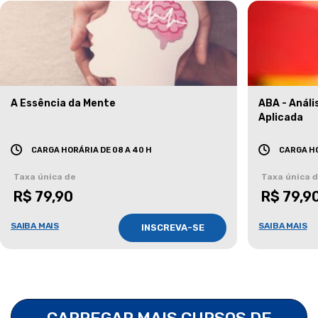
A Essência da Mente
ABA - Anál
Aplicada
CARGA HORÁRIA DE 08 A 40 H
CARGA HO
Taxa única de
Taxa única 
R$ 79,90
R$ 79,9
SAIBA MAIS
SAIBA MAIS
INSCREVA-SE
CARREGAR MAIS CURSOS DE