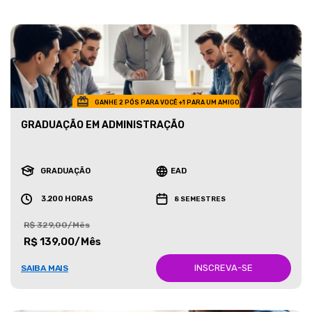
GANHE 2 PÓS PARA VOCÊ +1 PARA UM AMIGO
GRADUAÇÃO EM ADMINISTRAÇÃO
GRADUAÇÃO
EAD
3.200 HORAS
8 SEMESTRES
R$ 329,00/Mês
R$ 139,00/Mês
INSCREVA-SE
SAIBA MAIS