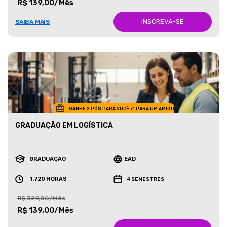
R$ 139,00/Mês
INSCREVA-SE
SAIBA MAIS
GANHE 2 PÓS PARA VOCÊ +1 PARA UM AMIGO
GRADUAÇÃO EM LOGÍSTICA
GRADUAÇÃO
EAD
1.720 HORAS
4 SEMESTRES
R$ 329,00/Mês
R$ 139,00/Mês