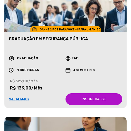
GANHE 2 PÓS PARA VOCÊ +1 PARA UM AMIGO
GRADUAÇÃO EM SEGURANÇA PÚBLICA
GRADUAÇÃO
EAD
1.800 HORAS
4 SEMESTRES
R$ 329,00/Mês
R$ 139,00/Mês
INSCREVA-SE
SAIBA MAIS