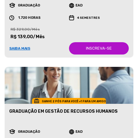
GRADUAÇÃO
EAD
1.720 HORAS
4 SEMESTRES
R$ 329,00/Mês
R$ 139,00/Mês
INSCREVA-SE
SAIBA MAIS
GANHE 2 PÓS PARA VOCÊ +1 PARA UM AMIGO
GRADUAÇÃO EM GESTÃO DE RECURSOS HUMANOS
GRADUAÇÃO
EAD