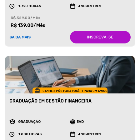
1.720 HORAS
4 SEMESTRES
R$ 329,00/Mês
R$ 139,00/Mês
INSCREVA-SE
SAIBA MAIS
GANHE 2 PÓS PARA VOCÊ +1 PARA UM AMIGO
GRADUAÇÃO EM GESTÃO FINANCEIRA
GRADUAÇÃO
EAD
1.800 HORAS
4 SEMESTRES