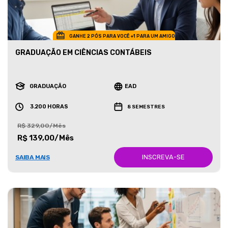
GANHE 2 PÓS PARA VOCÊ +1 PARA UM AMIGO
GRADUAÇÃO EM CIÊNCIAS CONTÁBEIS
GRADUAÇÃO
EAD
3.200 HORAS
8 SEMESTRES
R$ 329,00/Mês
R$ 139,00/Mês
INSCREVA-SE
SAIBA MAIS