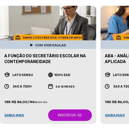
GANHE 2 POS PARA VOCE +1 PARA UM AMIGO
GAN
COM VIDEOAULAS
A FUNÇÃO DO SECRETÁRIO ESCOLAR NA
ABA - ANÁ
CONTEMPORANEIDADE
APLICADA
LATO SENSU
100% EAD
LATO SE
360 A 720H
360 A 72
2 A 12 MESES
18X R$ 86,00/Mês
18X R$ 86,0
18X R$ 387,00/Mês
INSCREVA-SE
SAIBA MAIS
SAIBA MAIS