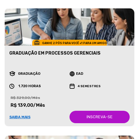
GANHE 2 PÓS PARA VOCÊ +1 PARA UM AMIGO
GRADUAÇÃO EM PROCESSOS GERENCIAIS
GRADUAÇÃO
EAD
1.720 HORAS
4 SEMESTRES
R$ 329,00/Mês
R$ 139,00/Mês
INSCREVA-SE
SAIBA MAIS