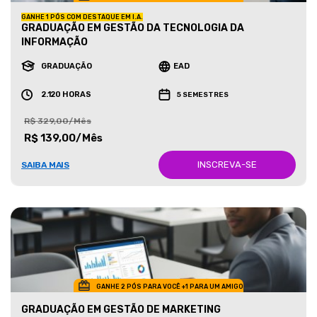
GANHE 1 PÓS COM DESTAQUE EM I.A.
GRADUAÇÃO EM GESTÃO DA TECNOLOGIA DA
INFORMAÇÃO
GRADUAÇÃO
EAD
2.120 HORAS
5 SEMESTRES
R$ 329,00/Mês
R$ 139,00/Mês
INSCREVA-SE
SAIBA MAIS
GANHE 2 PÓS PARA VOCÊ +1 PARA UM AMIGO
GRADUAÇÃO EM GESTÃO DE MARKETING