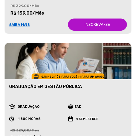
R$ 329,00/Mês
R$ 139,00/Mês
INSCREVA-SE
SAIBA MAIS
GANHE 2 PÓS PARA VOCÊ +1 PARA UM AMIGO
GRADUAÇÃO EM GESTÃO PÚBLICA
GRADUAÇÃO
EAD
1.800 HORAS
4 SEMESTRES
R$ 329,00/Mês