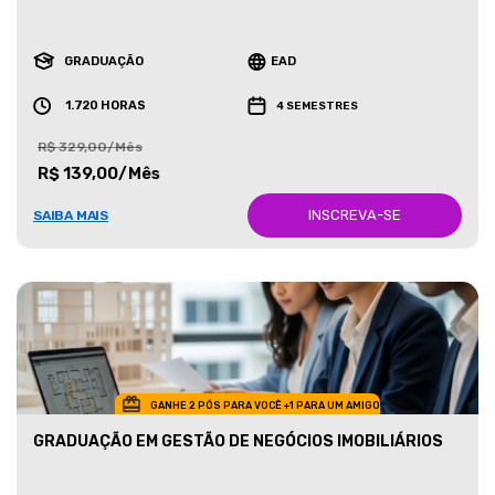
GRADUAÇÃO
EAD
1.720 HORAS
4 SEMESTRES
R$ 329,00/Mês
R$ 139,00/Mês
INSCREVA-SE
SAIBA MAIS
GANHE 2 PÓS PARA VOCÊ +1 PARA UM AMIGO
GRADUAÇÃO EM GESTÃO DE NEGÓCIOS IMOBILIÁRIOS