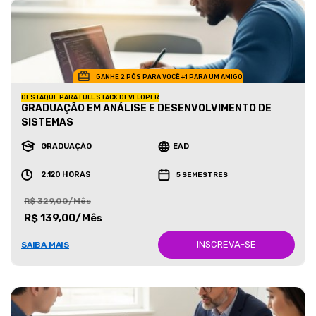
GANHE 2 PÓS PARA VOCÊ +1 PARA UM AMIGO
DESTAQUE PARA FULL STACK DEVELOPER
GRADUAÇÃO EM ANÁLISE E DESENVOLVIMENTO DE
SISTEMAS
GRADUAÇÃO
EAD
2.120 HORAS
5 SEMESTRES
R$ 329,00/Mês
R$ 139,00/Mês
INSCREVA-SE
SAIBA MAIS