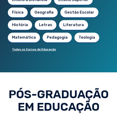
Física
Geografia
Gestão Escolar
História
Letras
Literatura
Matemática
Pedagogia
Teologia
Todos os Cursos de Educação
PÓS-GRADUAÇÃO
EM EDUCAÇÃO